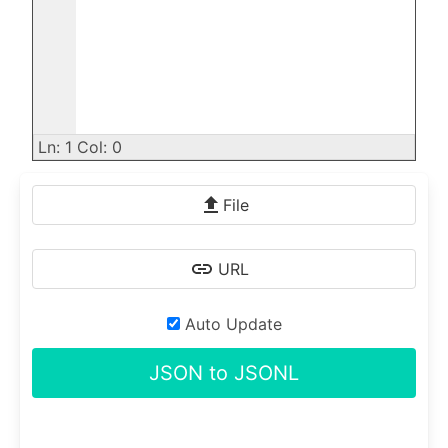
Ln: 1 Col: 0
File
URL
Auto Update
JSON to JSONL